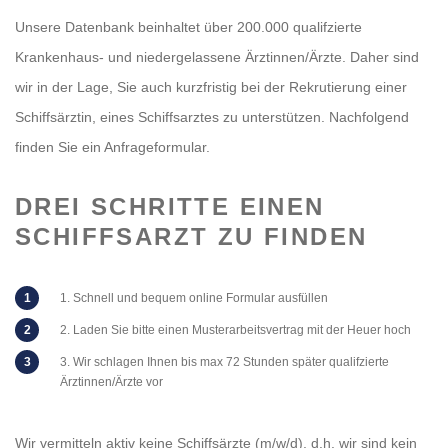
Unsere Datenbank beinhaltet über 200.000 qualifzierte
Krankenhaus- und niedergelassene Ärztinnen/Ärzte. Daher sind
wir in der Lage, Sie auch kurzfristig bei der Rekrutierung einer
Schiffsärztin, eines Schiffsarztes zu unterstützen. Nachfolgend
finden Sie ein Anfrageformular.
DREI SCHRITTE EINEN
SCHIFFSARZT ZU FINDEN
1. Schnell und bequem online Formular ausfüllen
2. Laden Sie bitte einen Musterarbeitsvertrag mit der Heuer hoch
3. Wir schlagen Ihnen bis max 72 Stunden später qualifzierte
Ärztinnen/Ärzte vor
Wir vermitteln aktiv keine Schiffsärzte (m/w/d), d.h. wir sind kein